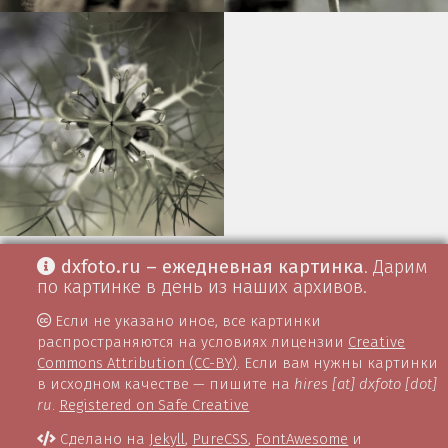
dxfoto.ru – ежедневная картинка
. Дарим
по картинке в день из наших архивов.
Если не указано иное, все картинки
распространяются на условиях лицензии
Creative
Commons Attribution (CC-BY)
. Если вам нужны картинки
в исходном качестве — пишите на
hires [at] dxfoto [dot]
ru
.
Registered on Safe Creative
Сделано на
Jekyll
,
PureCSS
,
FontAwesome
и