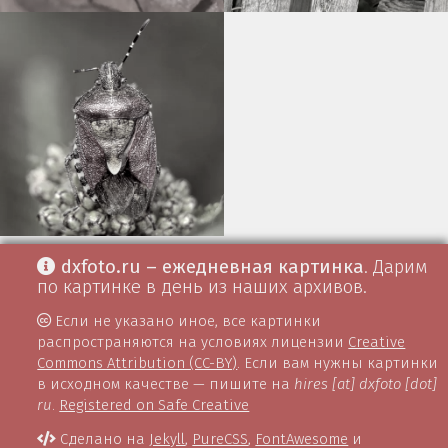
dxfoto.ru – ежедневная картинка
. Дарим
по картинке в день из наших архивов.
Если не указано иное, все картинки
распространяются на условиях лицензии
Creative
Commons Attribution (CC-BY)
. Если вам нужны картинки
в исходном качестве — пишите на
hires [at] dxfoto [dot]
ru
.
Registered on Safe Creative
Сделано на
Jekyll
,
PureCSS
,
FontAwesome
и