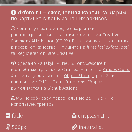
dxfoto.ru – ежедневная картинка
. Дарим
по картинке в день из наших архивов.
Если не указано иное, все картинки
распространяются на условиях лицензии
Creative
Commons Attribution (CC-BY)
. Если вам нужны картинки
в исходном качестве — пишите на
hires [at] dxfoto [dot]
ru
.
Registered on Safe Creative
Сделано на
Jekyll
,
PureCSS
,
FontAwesome
и
волшебных пузырьках. Сайт размещён на
Yandex Cloud
.
Хранилище для всего —
Object Storage
, ресайз и
извлечение EXIF —
Cloud Functions
. Сборка
выполняется на
Github Actions
.
Мы не собираем персональные данные и не
используем трекеры.
flickr
unsplash Д.Г.
500px
inaturalist