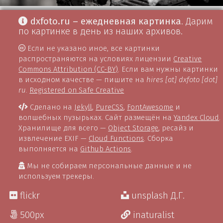
dxfoto.ru – ежедневная картинка
. Дарим
по картинке в день из наших архивов.
Если не указано иное, все картинки
распространяются на условиях лицензии
Creative
Commons Attribution (CC-BY)
. Если вам нужны картинки
в исходном качестве — пишите на
hires [at] dxfoto [dot]
ru
.
Registered on Safe Creative
Сделано на
Jekyll
,
PureCSS
,
FontAwesome
и
волшебных пузырьках. Сайт размещён на
Yandex Cloud
.
Хранилище для всего —
Object Storage
, ресайз и
извлечение EXIF —
Cloud Functions
. Сборка
выполняется на
Github Actions
.
Мы не собираем персональные данные и не
используем трекеры.
flickr
unsplash Д.Г.
500px
inaturalist