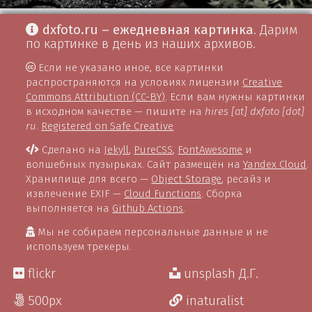
dxfoto.ru – ежедневная картинка
. Дарим
по картинке в день из наших архивов.
Если не указано иное, все картинки
распространяются на условиях лицензии
Creative
Commons Attribution (CC-BY)
. Если вам нужны картинки
в исходном качестве — пишите на
hires [at] dxfoto [dot]
ru
.
Registered on Safe Creative
Сделано на
Jekyll
,
PureCSS
,
FontAwesome
и
волшебных пузырьках. Сайт размещён на
Yandex Cloud
.
Хранилище для всего —
Object Storage
, ресайз и
извлечение EXIF —
Cloud Functions
. Сборка
выполняется на
Github Actions
.
Мы не собираем персональные данные и не
используем трекеры.
flickr
unsplash Д.Г.
500px
inaturalist