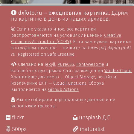
dxfoto.ru – ежедневная картинка
. Дарим
по картинке в день из наших архивов.
Если не указано иное, все картинки
распространяются на условиях лицензии
Creative
Commons Attribution (CC-BY)
. Если вам нужны картинки
в исходном качестве — пишите на
hires [at] dxfoto [dot]
ru
.
Registered on Safe Creative
Сделано на
Jekyll
,
PureCSS
,
FontAwesome
и
волшебных пузырьках. Сайт размещён на
Yandex Cloud
.
Хранилище для всего —
Object Storage
, ресайз и
извлечение EXIF —
Cloud Functions
. Сборка
выполняется на
Github Actions
.
Мы не собираем персональные данные и не
используем трекеры.
flickr
unsplash Д.Г.
500px
inaturalist