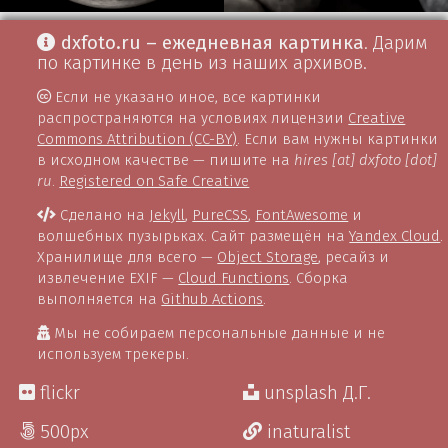
dxfoto.ru – ежедневная картинка
. Дарим
по картинке в день из наших архивов.
Если не указано иное, все картинки
распространяются на условиях лицензии
Creative
Commons Attribution (CC-BY)
. Если вам нужны картинки
в исходном качестве — пишите на
hires [at] dxfoto [dot]
ru
.
Registered on Safe Creative
Сделано на
Jekyll
,
PureCSS
,
FontAwesome
и
волшебных пузырьках. Сайт размещён на
Yandex Cloud
.
Хранилище для всего —
Object Storage
, ресайз и
извлечение EXIF —
Cloud Functions
. Сборка
выполняется на
Github Actions
.
Мы не собираем персональные данные и не
используем трекеры.
flickr
unsplash Д.Г.
500px
inaturalist